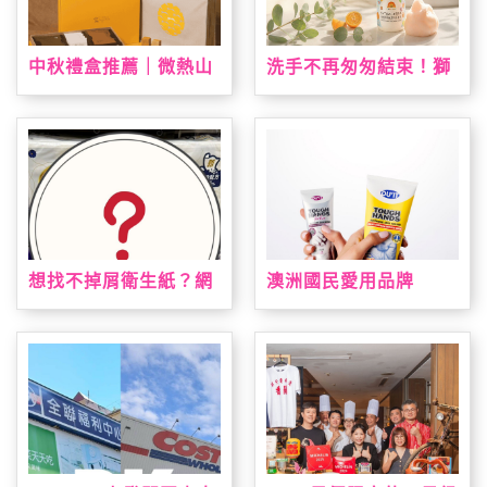
中秋禮盒推薦｜微熱山
洗手不再匆匆結束！獅
丘中秋限定禮盒登場！
子寶寶推「甜橙泡泡抗
鳳梨酥、蘋果酥、山丘
菌洗手慕斯」 神奇變色
芭娜娜一次收藏
泡泡引領潔手互動風潮
想找不掉屑衛生紙？網
澳洲國民愛用品牌
友點名這款：CP值高、
「DU'IT都益特」強勢
韌性夠又好用
登台！攜手大樹藥局獨
家上市 帶來溫和安心配
方修護乾裂肌