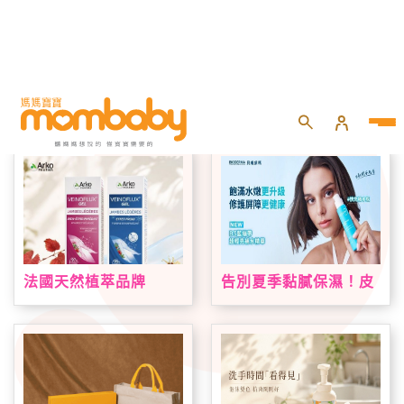
首頁
專題活動
品牌好康
法國天然植萃品牌
告別夏季黏膩保濕！皮
Arkopharma 艾蔻法登
膚科醫師親揭「超輕亮
台！VEINOFLUX 帶來
速效」關鍵 +176%極
法式植萃夏日腿部保養
速補水*！BIODERMA
新趨勢
＃快充補水瓶 挑戰最輕
水亮境界！