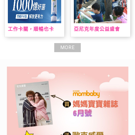
工作卡關，順暢也卡
亞尼克年度公益盛會
關？全新 AB+益菌優酪
「親子陪伴日」即日起
乳助攻 順暢有感 解放
報名開跑 暑期陪伴高峰
更有力
期大手牽小手一起寫生
MORE
趣，早鳥報到就送手撕
戚風蛋糕