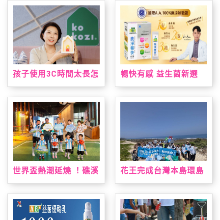
北國際食品展
灣限定手作烘焙課 「布
丁狗&大耳狗喜拿 夏日
烘焙派對」解鎖布丁麵
包、造型貝果製作 10
款限量周邊療癒狗狗萌
友，扭蛋驚喜珍藏限定
款貝果吊飾！
孩子使用3C時間太長怎
暢快有感 益生菌新選
麼辦？kokozi：用聲音
擇！ 「統一健康好時光
陪伴，找回孩子的想像
純淨暢快益生菌」通過
力
國際A.A.100%無添加
驗證 純淨上市！
世界盃熱潮延燒 ！礁溪
花王完成台灣本島環島
老爺祭出近五十萬元大
淨灘 撿廢與減塑雙軌達
獎免費住一週，暑假打
標
造夏日運動場、美墨料
理與閱讀盛會