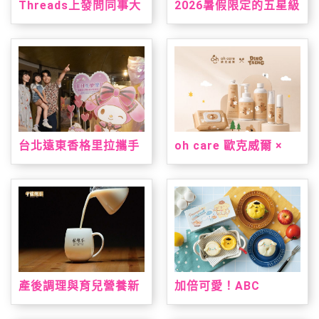
Threads上發問同事大
2026暑假限定的五星級
老遠買三層衛生紙？網
台南味，就在台北君悅
友熱議：全聯方便又好
「凱菲屋．呷台南」名
用
店美食節登場
台北遠東香格里拉攜手
oh care 歐克威爾 ×
三麗鷗打造「美樂蒂&
Dinotaeng 呆萌町限量
雙星仙子夏日星夢假
聯名登場 從刷牙到洗
期」 7/1暑假超萌登場
手，把療癒與保養一次
帶進生活裡
產後調理與育兒營養新
加倍可愛！ABC
指標！安永大健康雙獎
Cooking Studio聯名
明星產品亮相 2026 台
三麗鷗人氣雙冠王推台