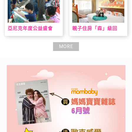
亞尼克年度公益盛會
親子住房「森」級回
「親子陪伴日」即日起
歸 台北喜來登打造城
報名開跑 暑期陪伴高峰
市小旅人假期 全新主題
期大手牽小手一起寫生
房結合台灣動物、溜滑
MORE
趣，早鳥報到就送手撕
梯、遊戲室全日通一次
戚風蛋糕
滿足