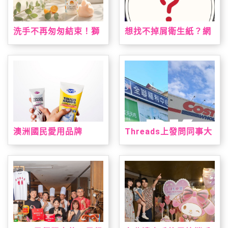
洗手不再匆匆結束！獅
想找不掉屑衛生紙？網
子寶寶推「甜橙泡泡抗
友點名這款：CP值高、
菌洗手慕斯」 神奇變色
韌性夠又好用
泡泡引領潔手互動風潮
澳洲國民愛用品牌
Threads上發問同事大
「DU'IT都益特」強勢
老遠買三層衛生紙？網
登台！攜手大樹藥局獨
友熱議：全聯方便又好
家上市 帶來溫和安心配
用
方修護乾裂肌