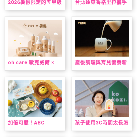
2026暑假限定的五星級
台北遠東香格里拉攜手
台南味，就在台北君悅
三麗鷗打造「美樂蒂&
「凱菲屋．呷台南」名
雙星仙子夏日星夢假
店美食節登場
期」 7/1暑假超萌登場
oh care 歐克威爾 ×
產後調理與育兒營養新
Dinotaeng 呆萌町限量
指標！安永大健康雙獎
聯名登場 從刷牙到洗
明星產品亮相 2026 台
手，把療癒與保養一次
北國際食品展
帶進生活裡
加倍可愛！ABC
孩子使用3C時間太長怎
Cooking Studio聯名
麼辦？kokozi：用聲音
三麗鷗人氣雙冠王推台
陪伴，找回孩子的想像