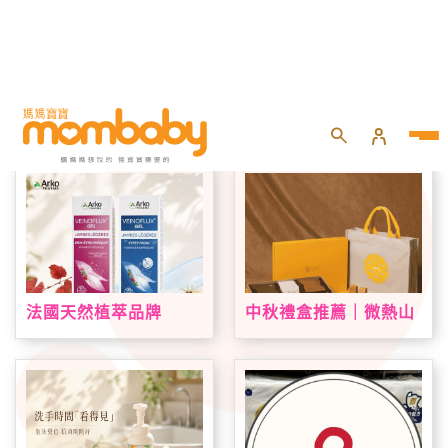
首頁
專題活動
品牌好康
法國天然植萃品牌
中秋禮盒推薦｜微熱山
Arkopharma 艾蔻法登
丘中秋限定禮盒登場！
台！VEINOFLUX 帶來
鳳梨酥、蘋果酥、山丘
法式植萃夏日腿部保養
芭娜娜一次收藏
新趨勢