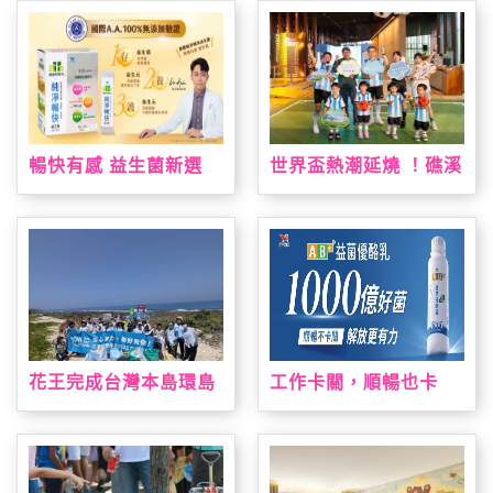
灣限定手作烘焙課 「布
力
丁狗&大耳狗喜拿 夏日
烘焙派對」解鎖布丁麵
包、造型貝果製作 10
款限量周邊療癒狗狗萌
友，扭蛋驚喜珍藏限定
款貝果吊飾！
暢快有感 益生菌新選
世界盃熱潮延燒 ！礁溪
擇！ 「統一健康好時光
老爺祭出近五十萬元大
純淨暢快益生菌」通過
獎免費住一週，暑假打
國際A.A.100%無添加
造夏日運動場、美墨料
驗證 純淨上市！
理與閱讀盛會
花王完成台灣本島環島
工作卡關，順暢也卡
淨灘 撿廢與減塑雙軌達
關？全新 AB+益菌優酪
標
乳助攻 順暢有感 解放
更有力