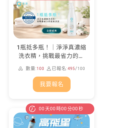
1瓶抵多瓶！｜淨淨真濃縮
洗衣精，挑戰最省力的居
家清潔
數量:
已報名:
/
100
495
100
我要報名
00
天
00
時
00
分
00
秒