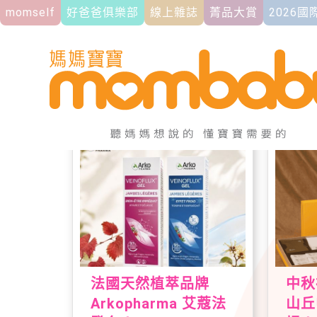
momself
好爸爸俱樂部
線上雜誌
菁品大賞
2026
首頁
專題活動
品牌好康
法國天然植萃品牌
中秋
Arkopharma 艾蔻法
山丘