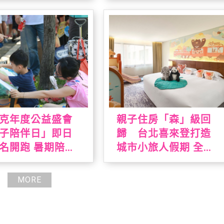
美墨料理與閱讀
克年度公益盛會
親子住房「森」級回
子陪伴日」即日
歸 台北喜來登打造
名開跑 暑期陪伴
城市小旅人假期 全新
期大手牽小手一
主題房結合台灣動
生趣，早鳥報到
物、溜滑梯、遊戲室
MORE
手撕戚風蛋糕
全日通一次滿足