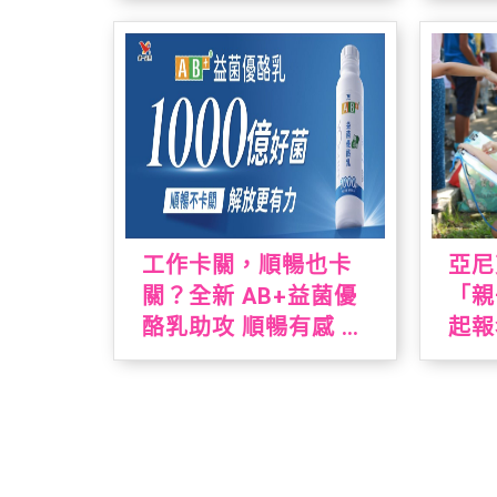
添加驗證 純淨上市！
場、
盛會
工作卡關，順暢也卡
亞尼
關？全新 AB+益菌優
「親
酪乳助攻 順暢有感 解
起報
放更有力
高峰
起寫
就送