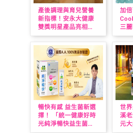
產後調理與育兒營養
加倍
新指標！安永大健康
Coo
雙獎明星產品亮相
三麗
2026 台北國際食品展
台灣
「布
夏日
布丁
製作
癒狗
喜珍
飾！
暢快有感 益生菌新選
世界
擇！ 「統一健康好時
溪老
光純淨暢快益生菌」
元大
通過國際A.A.100%無
暑假