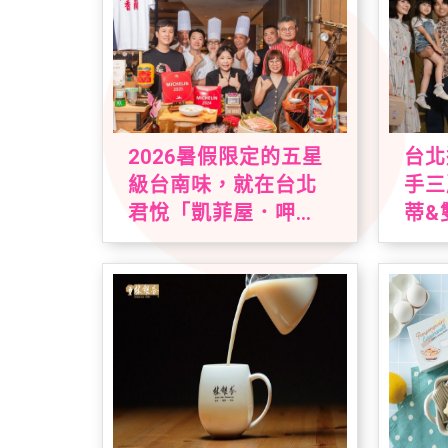
2026暑假限定的五星
台北
級台南味，就在台北
手三
君悅「凱菲屋．呷台
蒂&
南」名店美食節登場
假期
登場