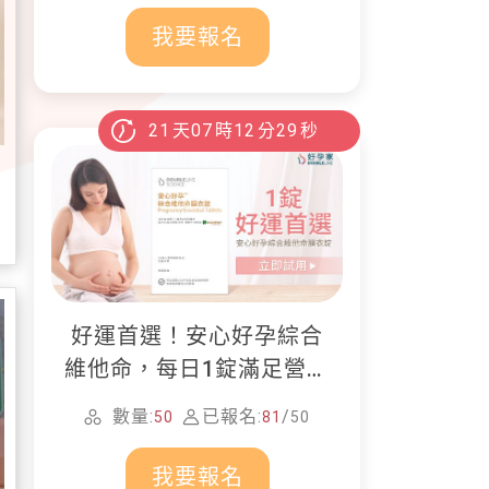
我要報名
21
天
07
時
12
分
28
秒
好運首選！安心好孕綜合
維他命，每日1錠滿足營養
所需
數量:
已報名:
/
50
81
50
我要報名