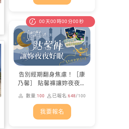
00
天
00
時
00
分
00
秒
告別經期翻身焦慮！［康
乃馨］ 貼馨褲讓妳夜夜好
眠
數量:
已報名:
/
100
648
100
我要報名