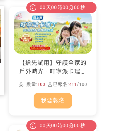
00
天
00
時
00
分
00
秒
【搶先試用】守護全家的
戶外時光 - 叮寧派卡瑞丁
防蚊液
數量:
已報名:
/
100
411
100
我要報名
00
天
00
時
00
分
00
秒