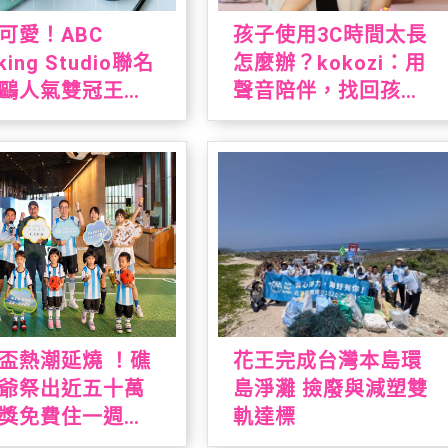
可愛！ABC
孩子使用3C時間太長
king Studio聯名
怎麼辦？kokozi：用
鷗人氣雙冠王推
聲音陪伴，找回孩子
限定手作烘焙課
的想像力
丁狗&大耳狗喜拿
烘焙派對」解鎖
麵包、造型貝果
 10款限量周邊療
狗萌友，扭蛋驚
藏限定款貝果吊
盃熱潮延燒 ！礁
花王完成台灣本島環
爺祭出近五十萬
島淨灘 撿廢與減塑雙
獎免費住一週，
軌達標
打造夏日運動