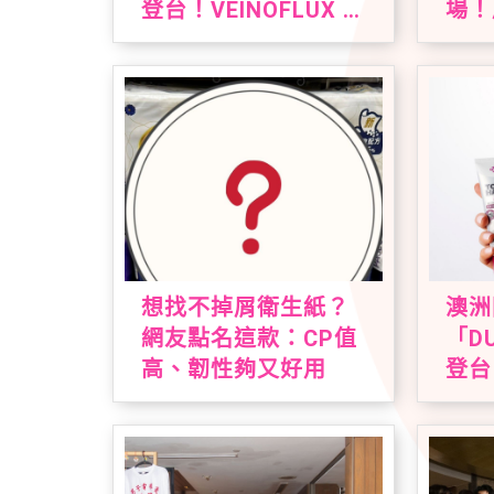
登台！VEINOFLUX 帶
場！
來法式植萃夏日腿部
酥、
保養新趨勢
收藏
想找不掉屑衛生紙？
澳洲
網友點名這款：CP值
「D
高、韌性夠又好用
登台
獨家
心配