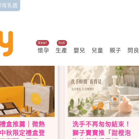
國際母乳週
New!
hot
懷孕
生產
嬰兒
兒童
親子
問
禮盒推薦｜微熱
洗手不再匆匆結束！
中秋限定禮盒登
獅子寶寶推「甜橙泡