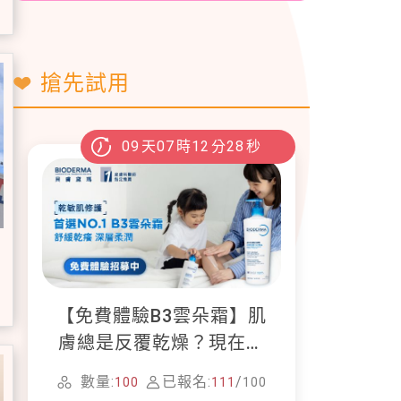
搶先試用
09
天
07
時
12
分
27
秒
【免費體驗B3雲朵霜】肌
膚總是反覆乾燥？現在就
加入貝膚黛瑪修護體驗計
數量:
已報名:
/
100
111
100
畫！