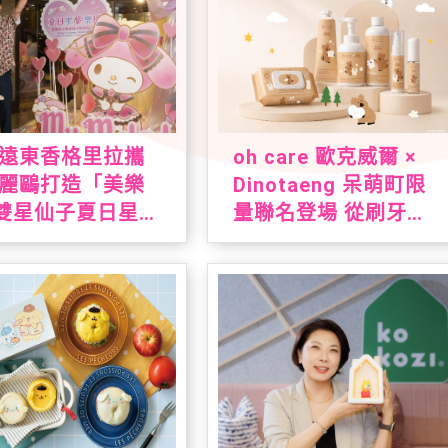
遠東香格里拉攜
oh care 歐克威爾 ×
麗鷗打造「美樂
Dinotaeng 呆萌町限
雙星仙子夏日星夢
量聯名登場 從刷牙到
」 7/1暑假超萌
洗手，把療癒與保養
一次帶進生活裡