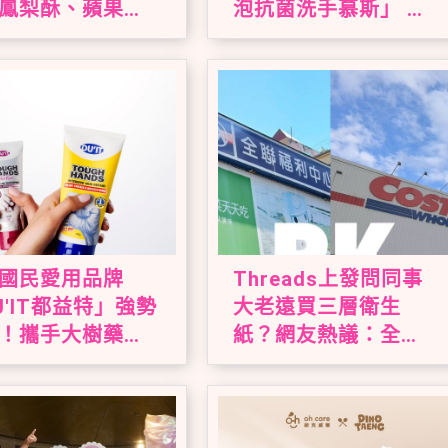
鳳梨酥、蘋果
泡抗菌洗手慕斯」 神
山丘芭娜娜一次
奇變色泡泡引領潔手
互動風潮
國民愛用品牌
Threads上發問同事
U'IT都益特」強勢
大老遠買三層衛生
！攜手大樹藥局
紙？網友熱議：全聯
上市 帶來溫和安
方便又好用
方修護乾裂肌