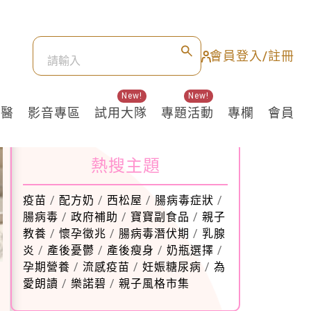
會員登入/註冊
New!
New!
良醫
影音專區
試用大隊
專題活動
專欄
會員
熱搜主題
疫苗
/
配方奶
/
西松屋
/
腸病毒症狀
/
腸病毒
/
政府補助
/
寶寶副食品
/
親子
教養
/
懷孕徵兆
/
腸病毒潛伏期
/
乳腺
炎
/
產後憂鬱
/
產後瘦身
/
奶瓶選擇
/
孕期營養
/
流感疫苗
/
妊娠糖尿病
/
為
愛朗讀
/
樂諾碧
/
親子風格市集