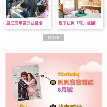
亞尼克年度公益盛會
親子住房「森」級回
「親子陪伴日」即日起
歸 台北喜來登打造城
報名開跑 暑期陪伴高峰
市小旅人假期 全新主題
期大手牽小手一起寫生
房結合台灣動物、溜滑
MORE
趣，早鳥報到就送手撕
梯、遊戲室全日通一次
戚風蛋糕
滿足