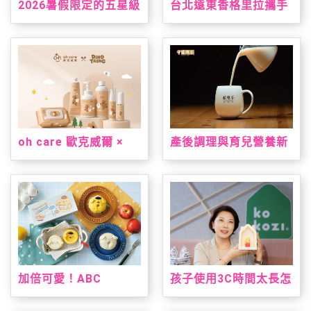
2026暑假限定的五星級
台北遠東香格里拉攜手
台南味，就在台北君悅
三麗鷗打造「美樂蒂&
「凱菲屋．呷台南」名
雙星仙子夏日星夢假
店美食節登場
期」 7/1暑假超萌登場
oh care 歐克威爾 ×
產後調理與育兒營養新
Dinotaeng 呆萌町限量
指標！安永大健康雙獎
聯名登場 從刷牙到洗
明星產品亮相 2026 台
手，把療癒與保養一次
北國際食品展
帶進生活裡
加倍可愛！ABC
孩子使用3C時間太長怎
Cooking Studio聯名
麼辦？kokozi：用聲音
三麗鷗人氣雙冠王推台
陪伴，找回孩子的想像