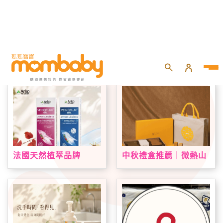
首頁
專題活動
品牌好康
法國天然植萃品牌
中秋禮盒推薦｜微熱山
Arkopharma 艾蔻法登
丘中秋限定禮盒登場！
台！VEINOFLUX 帶來
鳳梨酥、蘋果酥、山丘
法式植萃夏日腿部保養
芭娜娜一次收藏
新趨勢