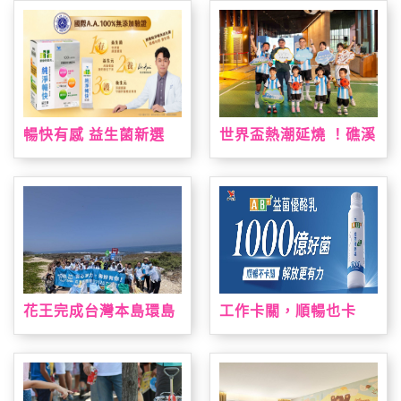
灣限定手作烘焙課 「布
力
丁狗&大耳狗喜拿 夏日
烘焙派對」解鎖布丁麵
包、造型貝果製作 10
款限量周邊療癒狗狗萌
友，扭蛋驚喜珍藏限定
款貝果吊飾！
暢快有感 益生菌新選
世界盃熱潮延燒 ！礁溪
擇！ 「統一健康好時光
老爺祭出近五十萬元大
純淨暢快益生菌」通過
獎免費住一週，暑假打
國際A.A.100%無添加
造夏日運動場、美墨料
驗證 純淨上市！
理與閱讀盛會
花王完成台灣本島環島
工作卡關，順暢也卡
淨灘 撿廢與減塑雙軌達
關？全新 AB+益菌優酪
標
乳助攻 順暢有感 解放
更有力