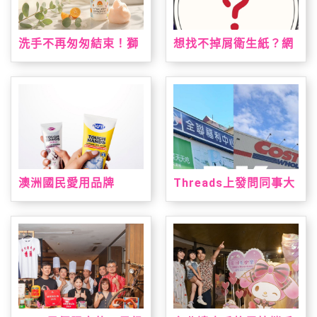
洗手不再匆匆結束！獅
想找不掉屑衛生紙？網
子寶寶推「甜橙泡泡抗
友點名這款：CP值高、
菌洗手慕斯」 神奇變色
韌性夠又好用
泡泡引領潔手互動風潮
澳洲國民愛用品牌
Threads上發問同事大
「DU'IT都益特」強勢
老遠買三層衛生紙？網
登台！攜手大樹藥局獨
友熱議：全聯方便又好
家上市 帶來溫和安心配
用
方修護乾裂肌