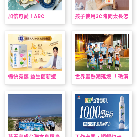
加倍可愛！ABC
孩子使用3C時間太長怎
Cooking Studio聯名
麼辦？kokozi：用聲音
三麗鷗人氣雙冠王推台
陪伴，找回孩子的想像
灣限定手作烘焙課 「布
力
丁狗&大耳狗喜拿 夏日
烘焙派對」解鎖布丁麵
包、造型貝果製作 10
款限量周邊療癒狗狗萌
友，扭蛋驚喜珍藏限定
款貝果吊飾！
暢快有感 益生菌新選
世界盃熱潮延燒 ！礁溪
擇！ 「統一健康好時光
老爺祭出近五十萬元大
純淨暢快益生菌」通過
獎免費住一週，暑假打
國際A.A.100%無添加
造夏日運動場、美墨料
驗證 純淨上市！
理與閱讀盛會
花王完成台灣本島環島
工作卡關，順暢也卡