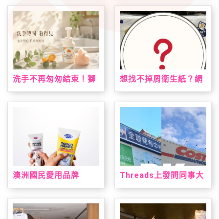
台！VEINOFLUX 帶來
鳳梨酥、蘋果酥、山丘
法式植萃夏日腿部保養
芭娜娜一次收藏
新趨勢
洗手不再匆匆結束！獅
想找不掉屑衛生紙？網
子寶寶推「甜橙泡泡抗
友點名這款：CP值高、
菌洗手慕斯」 神奇變色
韌性夠又好用
泡泡引領潔手互動風潮
澳洲國民愛用品牌
Threads上發問同事大
「DU'IT都益特」強勢
老遠買三層衛生紙？網
登台！攜手大樹藥局獨
友熱議：全聯方便又好
家上市 帶來溫和安心配
用
方修護乾裂肌