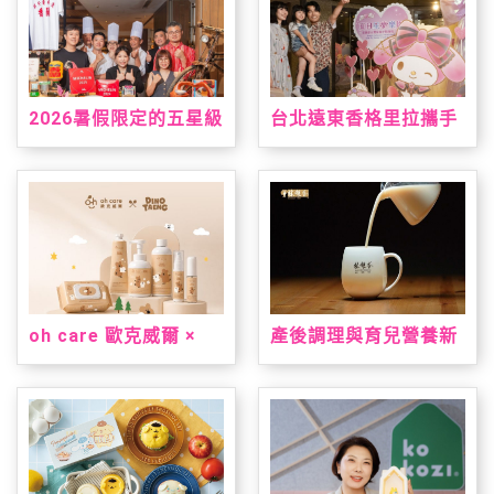
2026暑假限定的五星級
台北遠東香格里拉攜手
台南味，就在台北君悅
三麗鷗打造「美樂蒂&
「凱菲屋．呷台南」名
雙星仙子夏日星夢假
店美食節登場
期」 7/1暑假超萌登場
oh care 歐克威爾 ×
產後調理與育兒營養新
Dinotaeng 呆萌町限量
指標！安永大健康雙獎
聯名登場 從刷牙到洗
明星產品亮相 2026 台
手，把療癒與保養一次
北國際食品展
帶進生活裡