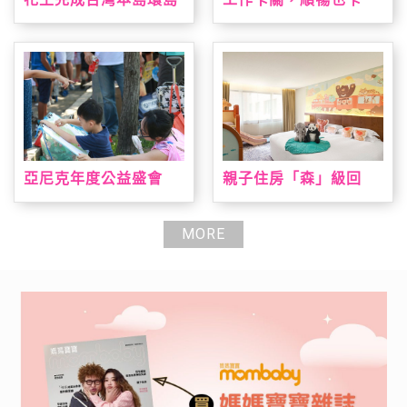
淨灘 撿廢與減塑雙軌達
關？全新 AB+益菌優酪
標
乳助攻 順暢有感 解放
更有力
亞尼克年度公益盛會
親子住房「森」級回
「親子陪伴日」即日起
歸 台北喜來登打造城
報名開跑 暑期陪伴高峰
市小旅人假期 全新主題
期大手牽小手一起寫生
房結合台灣動物、溜滑
MORE
趣，早鳥報到就送手撕
梯、遊戲室全日通一次
戚風蛋糕
滿足