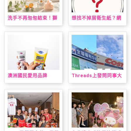
洗手不再匆匆結束！獅
想找不掉屑衛生紙？網
子寶寶推「甜橙泡泡抗
友點名這款：CP值高、
菌洗手慕斯」 神奇變色
韌性夠又好用
泡泡引領潔手互動風潮
澳洲國民愛用品牌
Threads上發問同事大
「DU'IT都益特」強勢
老遠買三層衛生紙？網
登台！攜手大樹藥局獨
友熱議：全聯方便又好
家上市 帶來溫和安心配
用
方修護乾裂肌