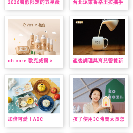
2026暑假限定的五星級
台北遠東香格里拉攜手
台南味，就在台北君悅
三麗鷗打造「美樂蒂&
「凱菲屋．呷台南」名
雙星仙子夏日星夢假
店美食節登場
期」 7/1暑假超萌登場
oh care 歐克威爾 ×
產後調理與育兒營養新
Dinotaeng 呆萌町限量
指標！安永大健康雙獎
聯名登場 從刷牙到洗
明星產品亮相 2026 台
手，把療癒與保養一次
北國際食品展
帶進生活裡
加倍可愛！ABC
孩子使用3C時間太長怎
Cooking Studio聯名
麼辦？kokozi：用聲音
三麗鷗人氣雙冠王推台
陪伴，找回孩子的想像