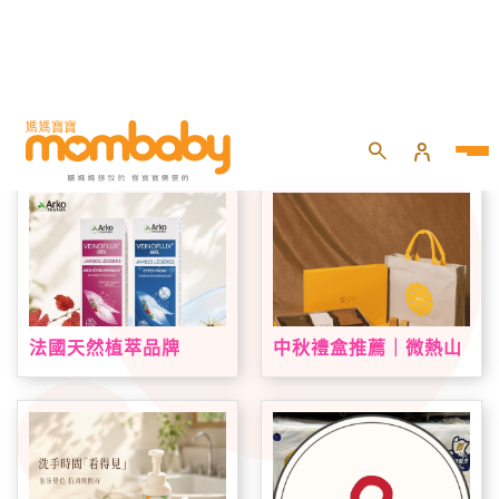
首頁
專題活動
品牌好康
法國天然植萃品牌
中秋禮盒推薦｜微熱山
Arkopharma 艾蔻法登
丘中秋限定禮盒登場！
台！VEINOFLUX 帶來
鳳梨酥、蘋果酥、山丘
法式植萃夏日腿部保養
芭娜娜一次收藏
新趨勢