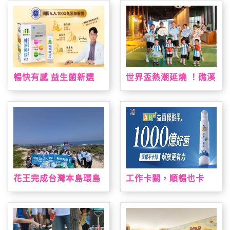
灣限定手作烘焙課 「布
力
丁狗&大耳狗喜拿 夏日
烘焙派對」解鎖布丁麵
包、造型貝果製作 10
款限量周邊療癒狗狗萌
友，扭蛋驚喜珍藏限定
款貝果吊飾！
暢快有感 益生菌新選
世界盃熱潮延燒 ！礁溪
擇！ 「統一健康好時光
老爺祭出近五十萬元大
純淨暢快益生菌」通過
獎免費住一週，暑假打
國際A.A.100%無添加
造夏日運動場、美墨料
驗證 純淨上市！
理與閱讀盛會
花王完成台灣本島環島
工作卡關，順暢也卡
淨灘 撿廢與減塑雙軌達
關？全新 AB+益菌優酪
標
乳助攻 順暢有感 解放
更有力