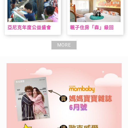
亞尼克年度公益盛會
親子住房「森」級回
「親子陪伴日」即日起
歸 台北喜來登打造城
報名開跑 暑期陪伴高峰
市小旅人假期 全新主題
期大手牽小手一起寫生
房結合台灣動物、溜滑
MORE
趣，早鳥報到就送手撕
梯、遊戲室全日通一次
戚風蛋糕
滿足