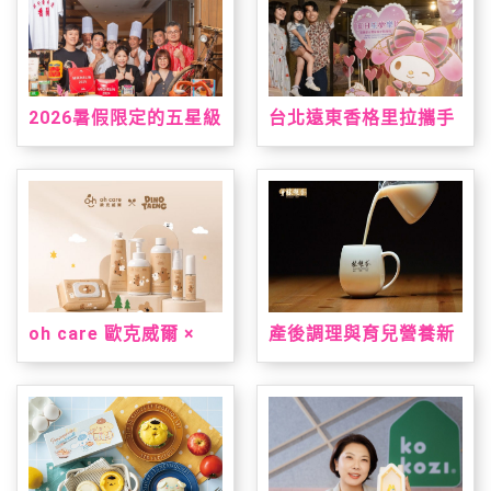
2026暑假限定的五星級
台北遠東香格里拉攜手
台南味，就在台北君悅
三麗鷗打造「美樂蒂&
「凱菲屋．呷台南」名
雙星仙子夏日星夢假
店美食節登場
期」 7/1暑假超萌登場
oh care 歐克威爾 ×
產後調理與育兒營養新
Dinotaeng 呆萌町限量
指標！安永大健康雙獎
聯名登場 從刷牙到洗
明星產品亮相 2026 台
手，把療癒與保養一次
北國際食品展
帶進生活裡