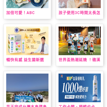
加倍可愛！ABC
孩子使用3C時間太長怎
Cooking Studio聯名
麼辦？kokozi：用聲音
三麗鷗人氣雙冠王推台
陪伴，找回孩子的想像
灣限定手作烘焙課 「布
力
丁狗&大耳狗喜拿 夏日
烘焙派對」解鎖布丁麵
包、造型貝果製作 10
款限量周邊療癒狗狗萌
友，扭蛋驚喜珍藏限定
款貝果吊飾！
暢快有感 益生菌新選
世界盃熱潮延燒 ！礁溪
擇！ 「統一健康好時光
老爺祭出近五十萬元大
純淨暢快益生菌」通過
獎免費住一週，暑假打
國際A.A.100%無添加
造夏日運動場、美墨料
驗證 純淨上市！
理與閱讀盛會
花王完成台灣本島環島
工作卡關，順暢也卡