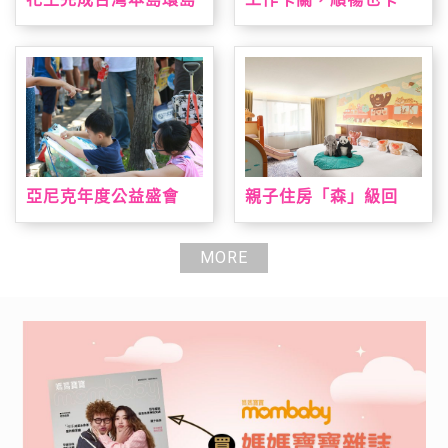
淨灘 撿廢與減塑雙軌達
關？全新 AB+益菌優酪
標
乳助攻 順暢有感 解放
更有力
亞尼克年度公益盛會
親子住房「森」級回
「親子陪伴日」即日起
歸 台北喜來登打造城
報名開跑 暑期陪伴高峰
市小旅人假期 全新主題
期大手牽小手一起寫生
房結合台灣動物、溜滑
MORE
趣，早鳥報到就送手撕
梯、遊戲室全日通一次
戚風蛋糕
滿足