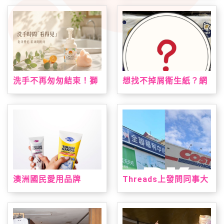
台！VEINOFLUX 帶來
鳳梨酥、蘋果酥、山丘
法式植萃夏日腿部保養
芭娜娜一次收藏
新趨勢
洗手不再匆匆結束！獅
想找不掉屑衛生紙？網
子寶寶推「甜橙泡泡抗
友點名這款：CP值高、
菌洗手慕斯」 神奇變色
韌性夠又好用
泡泡引領潔手互動風潮
澳洲國民愛用品牌
Threads上發問同事大
「DU'IT都益特」強勢
老遠買三層衛生紙？網
登台！攜手大樹藥局獨
友熱議：全聯方便又好
家上市 帶來溫和安心配
用
方修護乾裂肌