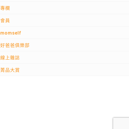
專欄
會員
momself
好爸爸俱樂部
線上雜誌
菁品大賞