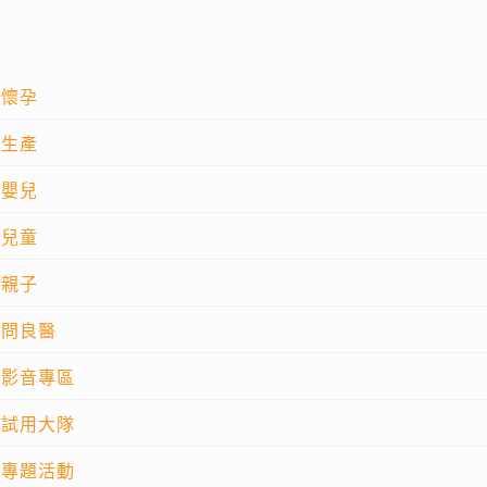
懷孕
生產
嬰兒
兒童
親子
問良醫
影音專區
試用大隊
專題活動