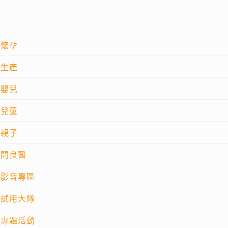
懷孕
生產
嬰兒
兒童
親子
問良醫
影音專區
試用大隊
專題活動