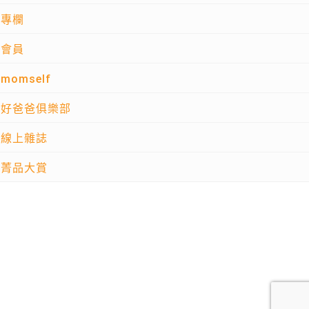
專欄
會員
momself
好爸爸俱樂部
線上雜誌
菁品大賞