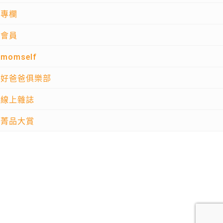
專欄
會員
momself
好爸爸俱樂部
線上雜誌
菁品大賞