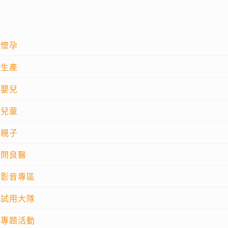
懷孕
生產
嬰兒
兒童
親子
問良醫
影音專區
試用大隊
專題活動