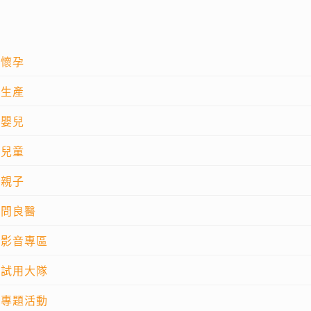
懷孕
生產
嬰兒
兒童
親子
問良醫
影音專區
試用大隊
專題活動