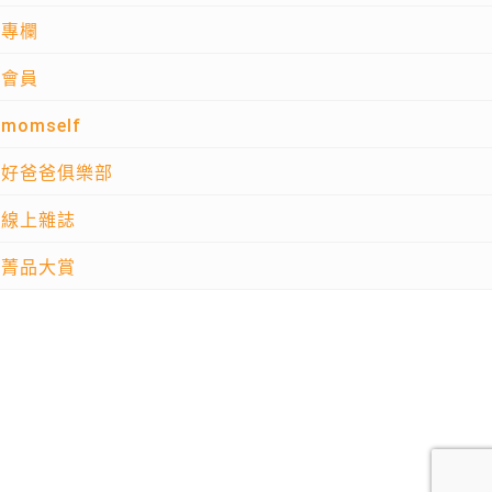
專欄
會員
momself
好爸爸俱樂部
線上雜誌
菁品大賞