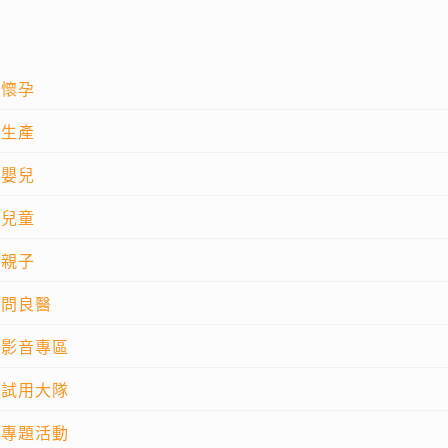
懷孕
生產
嬰兒
兒童
親子
問良醫
影音專區
試用大隊
專題活動