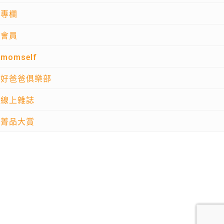
專欄
會員
momself
好爸爸俱樂部
線上雜誌
菁品大賞