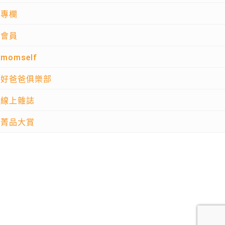
專欄
會員
momself
好爸爸俱樂部
線上雜誌
菁品大賞