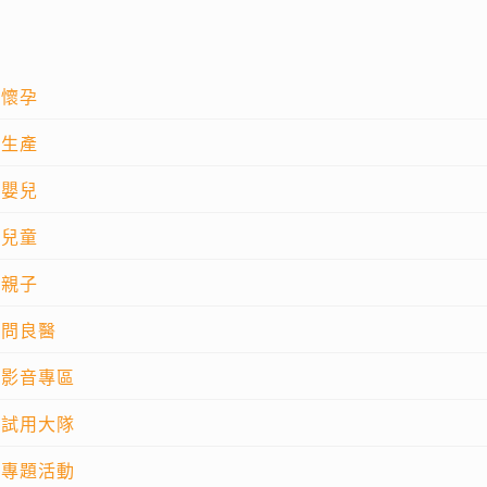
懷孕
生產
嬰兒
兒童
親子
問良醫
影音專區
試用大隊
專題活動