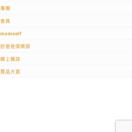
專欄
會員
momself
好爸爸俱樂部
線上雜誌
菁品大賞