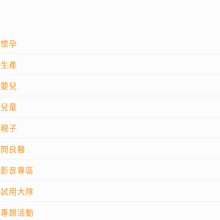
懷孕
生產
嬰兒
兒童
親子
問良醫
影音專區
試用大隊
專題活動