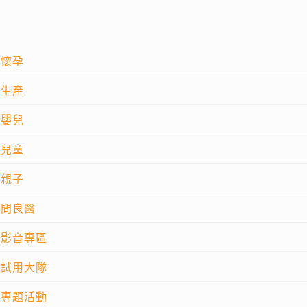
懷孕
生產
嬰兒
兒童
親子
問良醫
影音專區
試用大隊
專題活動