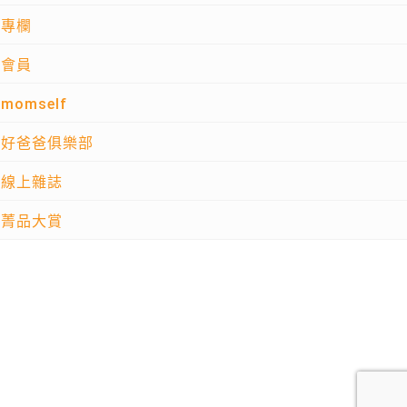
專欄
會員
momself
好爸爸俱樂部
線上雜誌
菁品大賞