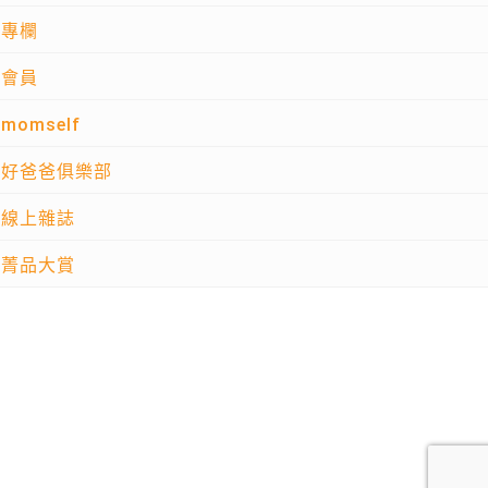
專欄
會員
momself
好爸爸俱樂部
線上雜誌
菁品大賞