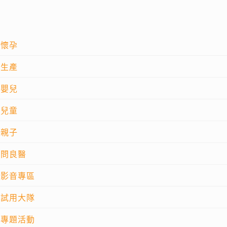
懷孕
生產
嬰兒
兒童
親子
問良醫
影音專區
試用大隊
專題活動