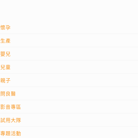
懷孕
生產
嬰兒
兒童
親子
問良醫
影音專區
試用大隊
專題活動