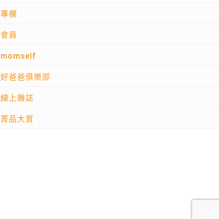
專欄
會員
momself
好爸爸俱樂部
線上雜誌
菁品大賞