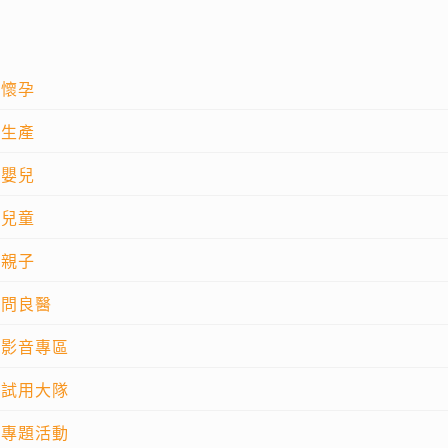
懷孕
生產
嬰兒
兒童
親子
問良醫
影音專區
試用大隊
專題活動