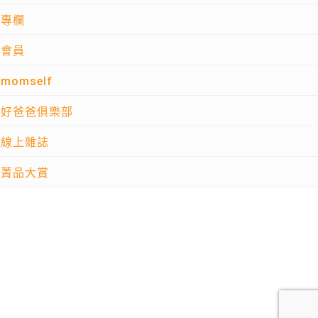
專欄
會員
momself
好爸爸俱樂部
線上雜誌
菁品大賞