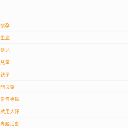
懷孕
生產
嬰兒
兒童
親子
問良醫
影音專區
試用大隊
專題活動