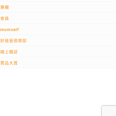
專欄
會員
momself
好爸爸俱樂部
線上雜誌
菁品大賞