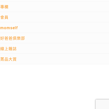
專欄
會員
momself
好爸爸俱樂部
線上雜誌
菁品大賞