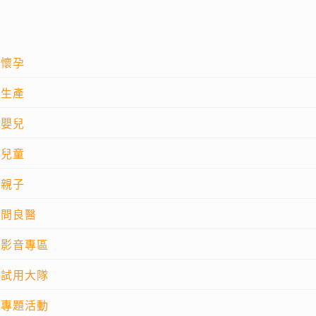
懷孕
生產
嬰兒
兒童
親子
問良醫
影音專區
試用大隊
專題活動