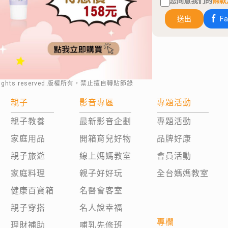
您同意我們的
條款
送出
F
rights reserved.版權所有，禁止擅自轉貼節錄
親子
影音專區
專題活動
親子教養
最新影音企劃
專題活動
家庭用品
開箱育兒好物
品牌好康
親子旅遊
線上媽媽教室
會員活動
家庭料理
親子好好玩
全台媽媽教室
健康百寶箱
名醫會客室
親子穿搭
名人說幸福
專欄
理財補助
哺乳先修班