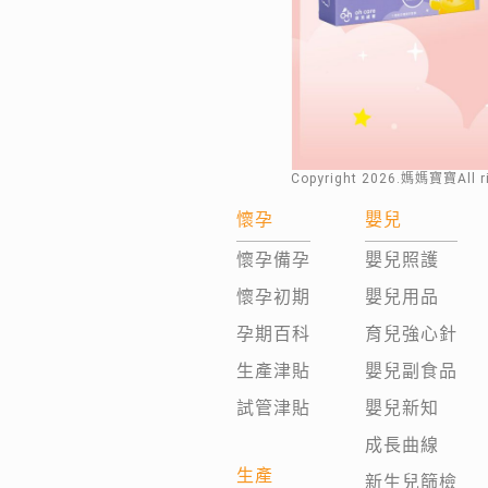
Copyright
2026
.媽媽寶寶All 
懷孕
嬰兒
懷孕備孕
嬰兒照護
懷孕初期
嬰兒用品
孕期百科
育兒強心針
生產津貼
嬰兒副食品
試管津貼
嬰兒新知
成長曲線
生產
新生兒篩檢