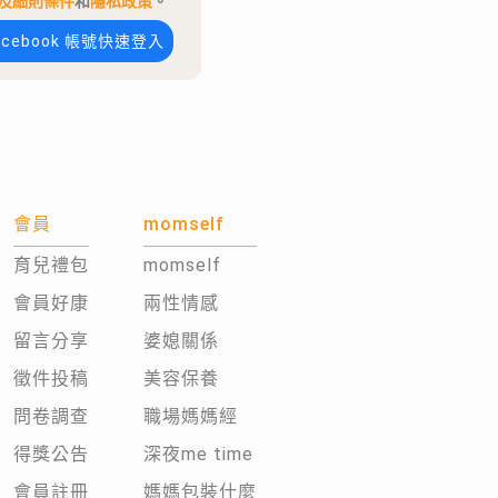
及細則條件
和
隱私政策
。
acebook 帳號快速登入
會員
momself
育兒禮包
momself
會員好康
兩性情感
留言分享
婆媳關係
徵件投稿
美容保養
問卷調查
職場媽媽經
得獎公告
深夜me time
會員註冊
媽媽包裝什麼