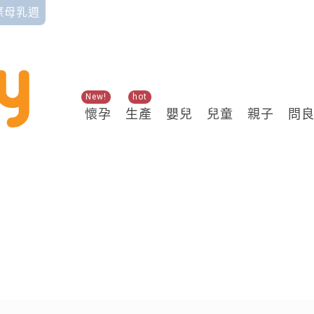
國際母乳週
New!
hot
懷孕
生產
嬰兒
兒童
親子
問
關鍵熱搜