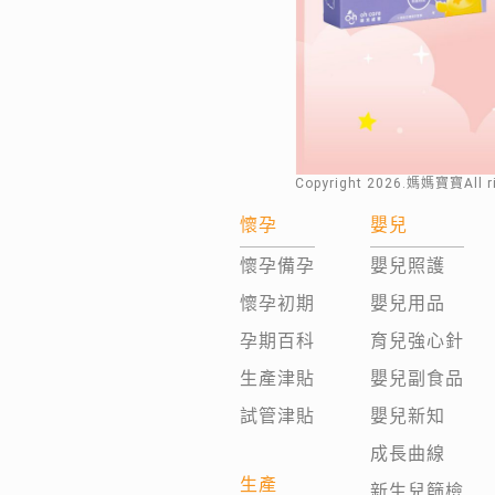
Copyright
2026
.媽媽寶寶All 
懷孕
嬰兒
懷孕備孕
嬰兒照護
懷孕初期
嬰兒用品
孕期百科
育兒強心針
生產津貼
嬰兒副食品
試管津貼
嬰兒新知
成長曲線
生產
新生兒篩檢