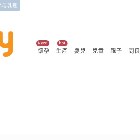
國際母乳週
New!
hot
懷孕
生產
嬰兒
兒童
親子
問
關鍵熱搜