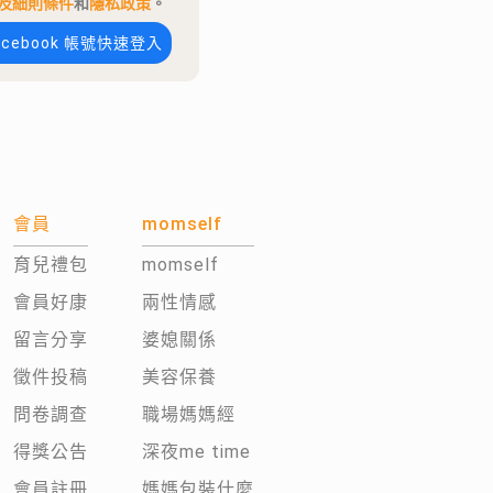
及細則條件
和
隱私政策
。
acebook 帳號快速登入
會員
momself
育兒禮包
momself
會員好康
兩性情感
留言分享
婆媳關係
徵件投稿
美容保養
問卷調查
職場媽媽經
得獎公告
深夜me time
會員註冊
媽媽包裝什麼