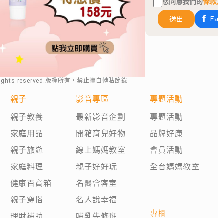
您同意我們的
條款
送出
F
rights reserved.版權所有，禁止擅自轉貼節錄
親子
影音專區
專題活動
親子教養
最新影音企劃
專題活動
家庭用品
開箱育兒好物
品牌好康
親子旅遊
線上媽媽教室
會員活動
家庭料理
親子好好玩
全台媽媽教室
健康百寶箱
名醫會客室
親子穿搭
名人說幸福
專欄
理財補助
哺乳先修班