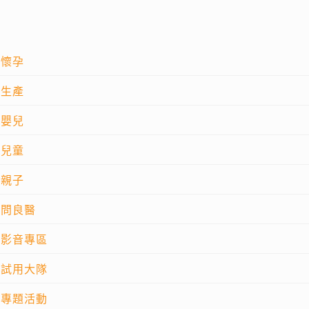
懷孕
生產
嬰兒
兒童
親子
問良醫
影音專區
試用大隊
專題活動