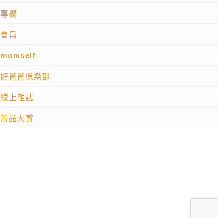
專欄
會員
momself
好爸爸俱樂部
線上雜誌
菁品大賞