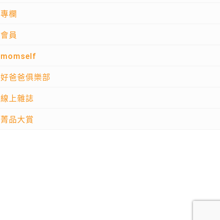
專欄
會員
momself
好爸爸俱樂部
線上雜誌
菁品大賞