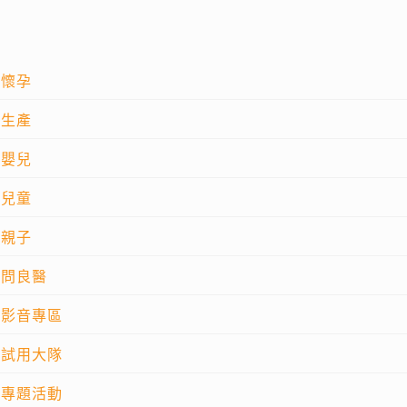
懷孕
生產
嬰兒
兒童
親子
問良醫
影音專區
試用大隊
專題活動