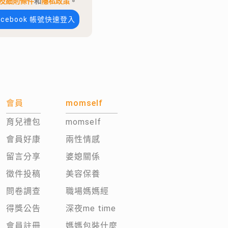
及細則條件
和
隱私政策
。
acebook 帳號快速登入
會員
momself
育兒禮包
momself
會員好康
兩性情感
留言分享
婆媳關係
徵件投稿
美容保養
問卷調查
職場媽媽經
得獎公告
深夜me time
會員註冊
媽媽包裝什麼