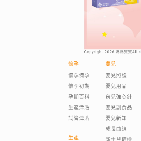
Copyright
2026
.媽媽寶寶All 
懷孕
嬰兒
懷孕備孕
嬰兒照護
懷孕初期
嬰兒用品
孕期百科
育兒強心針
生產津貼
嬰兒副食品
試管津貼
嬰兒新知
成長曲線
生產
新生兒篩檢