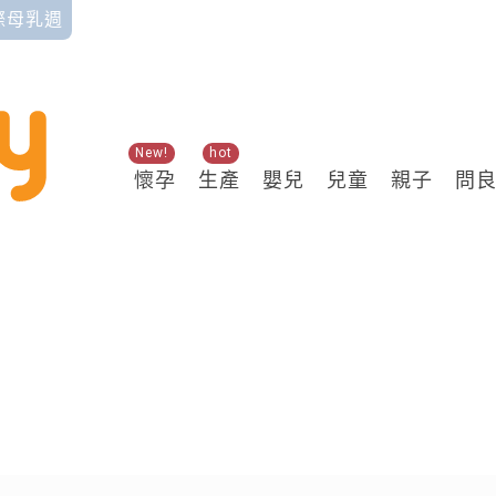
國際母乳週
New!
hot
懷孕
生產
嬰兒
兒童
親子
問
關鍵熱搜