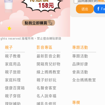
您同意我們的
條款
送出
F
rights reserved.版權所有，禁止擅自轉貼節錄
親子
影音專區
專題活動
親子教養
最新影音企劃
專題活動
家庭用品
開箱育兒好物
品牌好康
親子旅遊
線上媽媽教室
會員活動
家庭料理
親子好好玩
全台媽媽教室
健康百寶箱
名醫會客室
親子穿搭
名人說幸福
專欄
理財補助
哺乳先修班