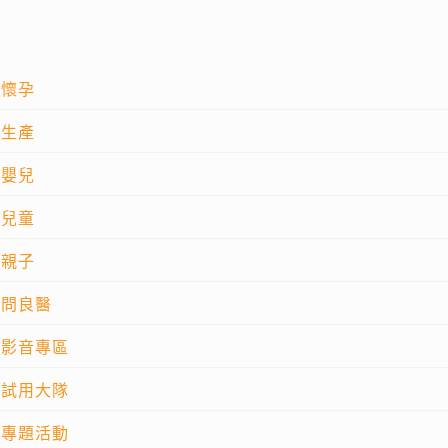
懷孕
生產
嬰兒
兒童
親子
問良醫
影音專區
試用大隊
專題活動