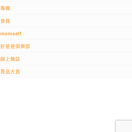
專欄
會員
momself
好爸爸俱樂部
線上雜誌
菁品大賞