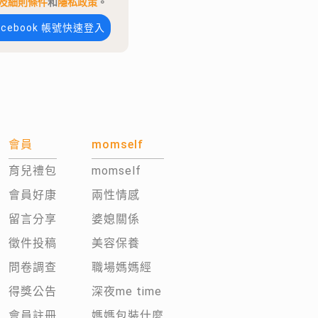
及細則條件
和
隱私政策
。
acebook 帳號快速登入
會員
momself
育兒禮包
momself
會員好康
兩性情感
留言分享
婆媳關係
徵件投稿
美容保養
問卷調查
職場媽媽經
得獎公告
深夜me time
會員註冊
媽媽包裝什麼