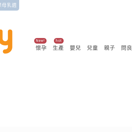
國際母乳週
New!
hot
懷孕
生產
嬰兒
兒童
親子
問
關鍵熱搜