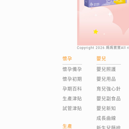
Copyright
2026
.媽媽寶寶All 
懷孕
嬰兒
懷孕備孕
嬰兒照護
懷孕初期
嬰兒用品
孕期百科
育兒強心針
生產津貼
嬰兒副食品
試管津貼
嬰兒新知
成長曲線
生產
新生兒篩檢