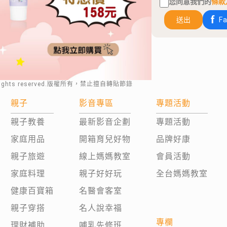
您同意我們的
條款
送出
F
rights reserved.版權所有，禁止擅自轉貼節錄
親子
影音專區
專題活動
親子教養
最新影音企劃
專題活動
家庭用品
開箱育兒好物
品牌好康
親子旅遊
線上媽媽教室
會員活動
家庭料理
親子好好玩
全台媽媽教室
健康百寶箱
名醫會客室
親子穿搭
名人說幸福
專欄
理財補助
哺乳先修班