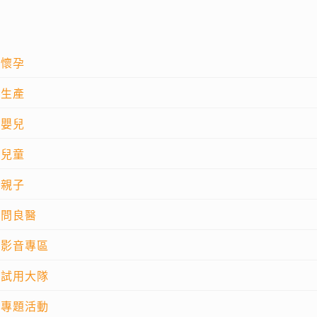
懷孕
生產
嬰兒
兒童
親子
問良醫
影音專區
試用大隊
專題活動