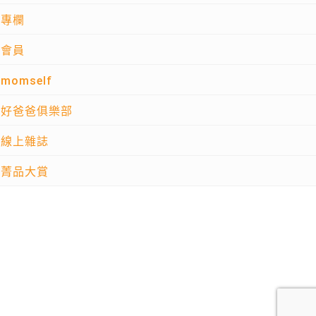
專欄
會員
momself
好爸爸俱樂部
線上雜誌
菁品大賞