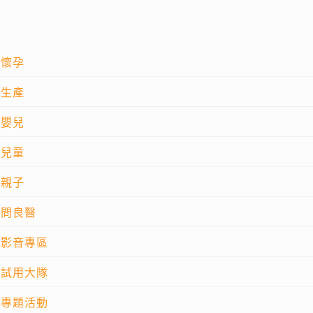
懷孕
生產
嬰兒
兒童
親子
問良醫
影音專區
試用大隊
專題活動