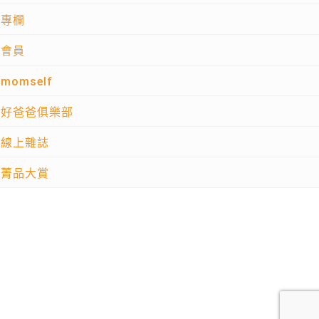
專欄
會員
momself
好爸爸俱樂部
線上雜誌
菁品大賞