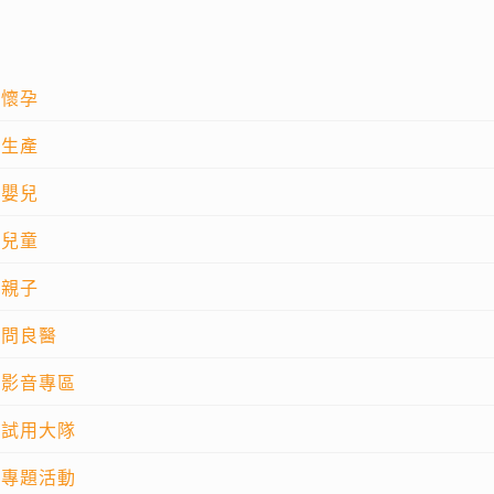
懷孕
生產
嬰兒
兒童
親子
問良醫
影音專區
試用大隊
專題活動