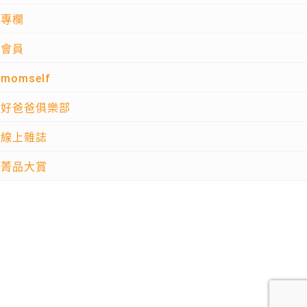
專欄
會員
momself
好爸爸俱樂部
線上雜誌
菁品大賞