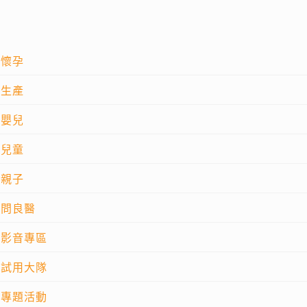
懷孕
生產
嬰兒
兒童
親子
問良醫
影音專區
試用大隊
專題活動