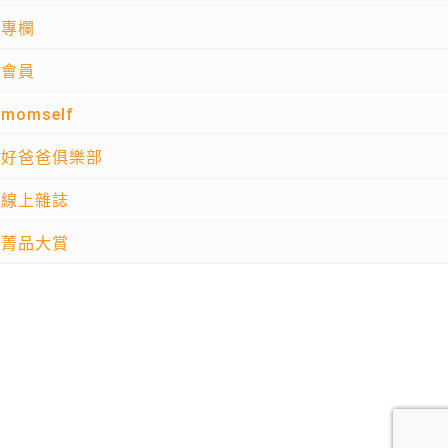
專欄
會員
momself
好爸爸俱樂部
線上雜誌
菁品大賞