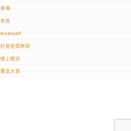
專欄
會員
momself
好爸爸俱樂部
線上雜誌
菁品大賞