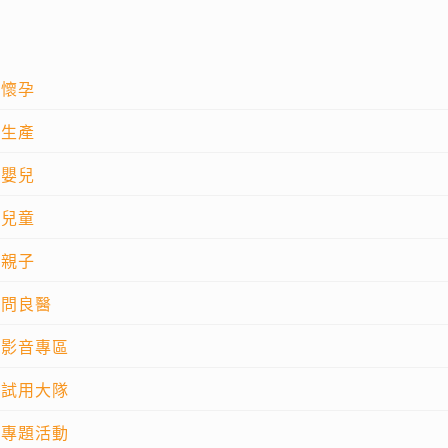
懷孕
生產
嬰兒
兒童
親子
問良醫
影音專區
試用大隊
專題活動