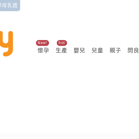
國際母乳週
New!
hot
懷孕
生產
嬰兒
兒童
親子
問
關鍵熱搜