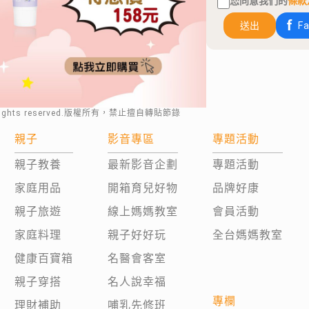
您同意我們的
條款
送出
F
rights reserved.版權所有，禁止擅自轉貼節錄
親子
影音專區
專題活動
親子教養
最新影音企劃
專題活動
家庭用品
開箱育兒好物
品牌好康
親子旅遊
線上媽媽教室
會員活動
家庭料理
親子好好玩
全台媽媽教室
健康百寶箱
名醫會客室
親子穿搭
名人說幸福
專欄
理財補助
哺乳先修班