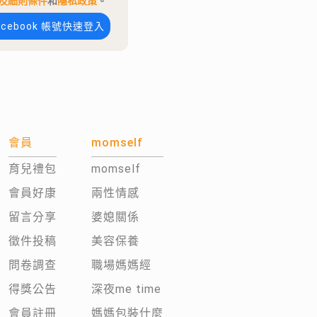
及細則條件
和
隱私政策
。
acebook 帳號快速登入
會員
momself
育兒禮包
momself
會員好康
兩性情感
留言分享
婆媳關係
徵件投稿
美容保養
問卷調查
職場媽媽經
得獎公告
深夜me time
會員註冊
媽媽包裝什麼