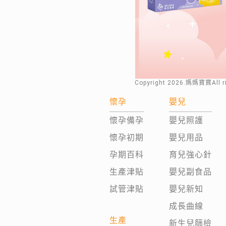
Copyright
2026
.媽媽寶寶All 
懷孕
嬰兒
懷孕備孕
嬰兒照護
懷孕初期
嬰兒用品
孕期百科
育兒強心針
生產津貼
嬰兒副食品
試管津貼
嬰兒新知
成長曲線
生產
新生兒篩檢