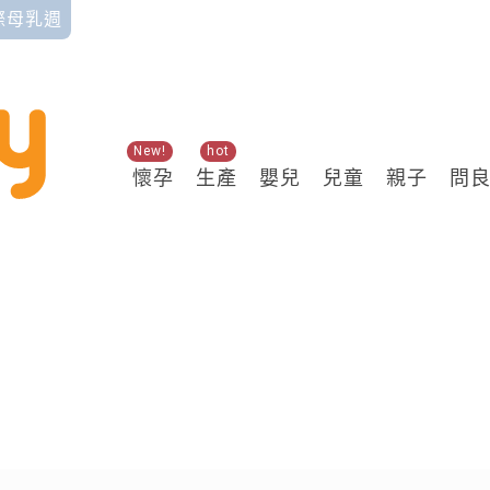
國際母乳週
New!
hot
懷孕
生產
嬰兒
兒童
親子
問
關鍵熱搜