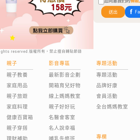
您同意我們的
條款
送出
F
rights reserved.版權所有，禁止擅自轉貼節錄
親子
影音專區
專題活動
親子教養
最新影音企劃
專題活動
家庭用品
開箱育兒好物
品牌好康
親子旅遊
線上媽媽教室
會員活動
家庭料理
親子好好玩
全台媽媽教室
健康百寶箱
名醫會客室
親子穿搭
名人說幸福
專欄
理財補助
哺乳先修班