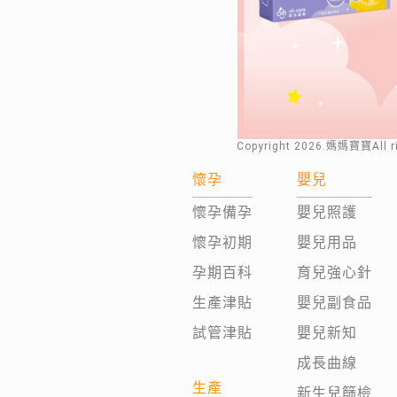
Copyright
2026
.媽媽寶寶All 
懷孕
嬰兒
懷孕備孕
嬰兒照護
懷孕初期
嬰兒用品
孕期百科
育兒強心針
生產津貼
嬰兒副食品
試管津貼
嬰兒新知
成長曲線
生產
新生兒篩檢