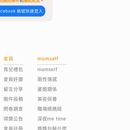
及細則條件
和
隱私政策
。
acebook 帳號快速登入
會員
momself
育兒禮包
momself
會員好康
兩性情感
留言分享
婆媳關係
徵件投稿
美容保養
問卷調查
職場媽媽經
得獎公告
深夜me time
會員註冊
媽媽包裝什麼