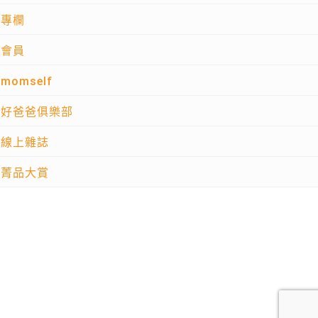
專欄
會員
momself
好爸爸俱樂部
線上雜誌
菁品大賞