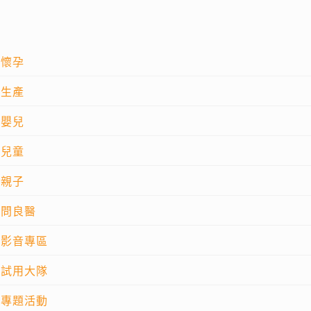
懷孕
生產
嬰兒
兒童
親子
問良醫
影音專區
試用大隊
專題活動