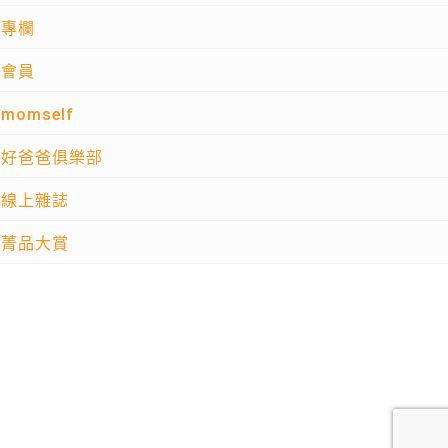
專欄
會員
momself
好爸爸俱樂部
線上雜誌
菁品大賞