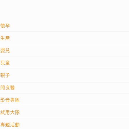
懷孕
生產
嬰兒
兒童
親子
問良醫
影音專區
試用大隊
專題活動