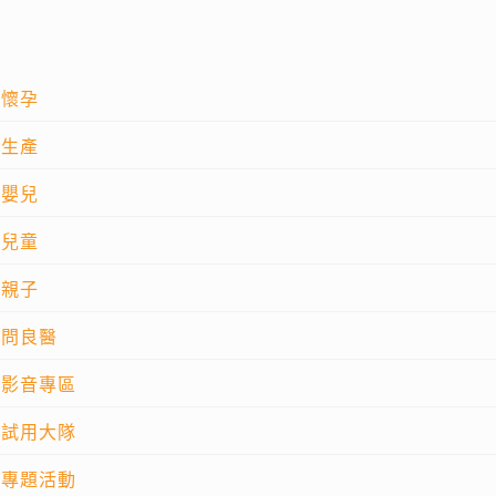
懷孕
生產
嬰兒
兒童
親子
問良醫
影音專區
試用大隊
專題活動