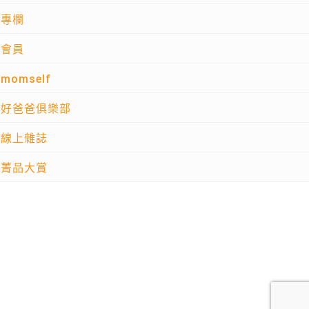
專欄
會員
momself
好爸爸俱樂部
線上雜誌
菁品大賞