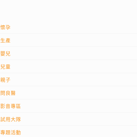
懷孕
生產
嬰兒
兒童
親子
問良醫
影音專區
試用大隊
專題活動