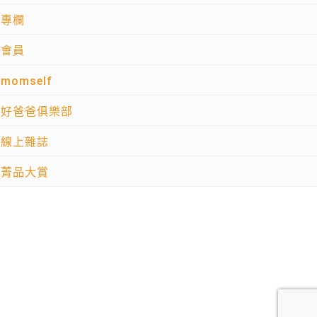
專欄
會員
momself
好爸爸俱樂部
線上雜誌
菁品大賞