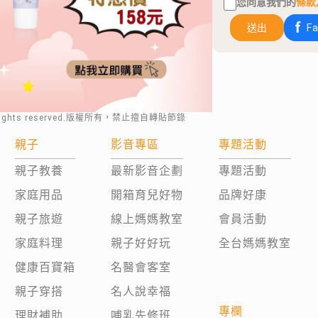
您同意我們的
條款
送出
F
rights reserved.版權所有，禁止擅自轉貼節錄
親子
影音專區
專題活動
親子教養
最新影音企劃
專題活動
家庭用品
開箱育兒好物
品牌好康
親子旅遊
線上媽媽教室
會員活動
家庭料理
親子好好玩
全台媽媽教室
健康百寶箱
名醫會客室
親子穿搭
名人說幸福
專欄
理財補助
哺乳先修班