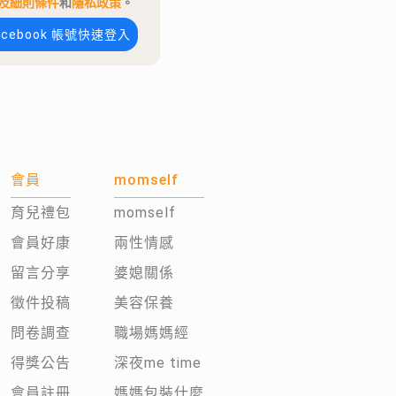
及細則條件
和
隱私政策
。
acebook 帳號快速登入
會員
momself
育兒禮包
momself
會員好康
兩性情感
留言分享
婆媳關係
徵件投稿
美容保養
問卷調查
職場媽媽經
得獎公告
深夜me time
會員註冊
媽媽包裝什麼