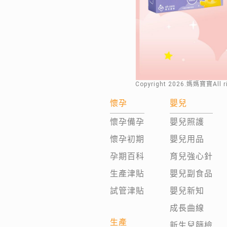
Copyright
2026
.媽媽寶寶All 
懷孕
嬰兒
懷孕備孕
嬰兒照護
懷孕初期
嬰兒用品
孕期百科
育兒強心針
生產津貼
嬰兒副食品
試管津貼
嬰兒新知
成長曲線
生產
新生兒篩檢