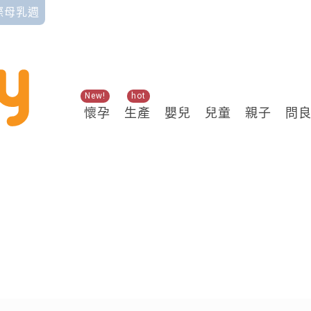
國際母乳週
New!
hot
懷孕
生產
嬰兒
兒童
親子
問
關鍵熱搜