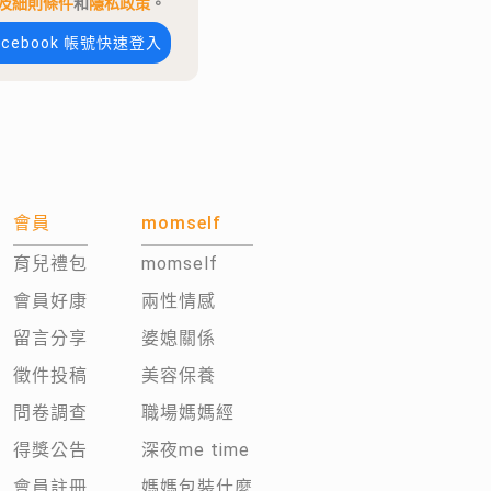
及細則條件
和
隱私政策
。
acebook 帳號快速登入
會員
momself
育兒禮包
momself
會員好康
兩性情感
留言分享
婆媳關係
徵件投稿
美容保養
問卷調查
職場媽媽經
得獎公告
深夜me time
會員註冊
媽媽包裝什麼