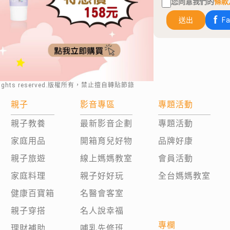
您同意我們的
條款
送出
F
rights reserved.版權所有，禁止擅自轉貼節錄
親子
影音專區
專題活動
親子教養
最新影音企劃
專題活動
家庭用品
開箱育兒好物
品牌好康
親子旅遊
線上媽媽教室
會員活動
家庭料理
親子好好玩
全台媽媽教室
健康百寶箱
名醫會客室
親子穿搭
名人說幸福
專欄
理財補助
哺乳先修班