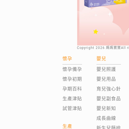
Copyright
2026
.媽媽寶寶All 
懷孕
嬰兒
懷孕備孕
嬰兒照護
懷孕初期
嬰兒用品
孕期百科
育兒強心針
生產津貼
嬰兒副食品
試管津貼
嬰兒新知
成長曲線
生產
新生兒篩檢