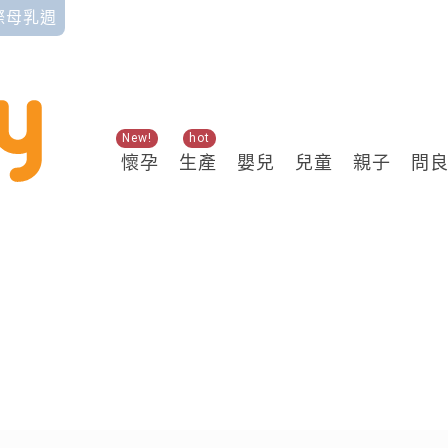
國際母乳週
New!
hot
懷孕
生產
嬰兒
兒童
親子
問
關鍵熱搜