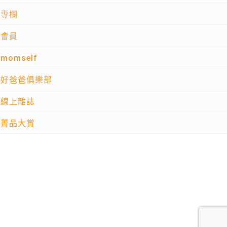
專欄
會員
momself
好爸爸俱樂部
線上雜誌
菁品大賞