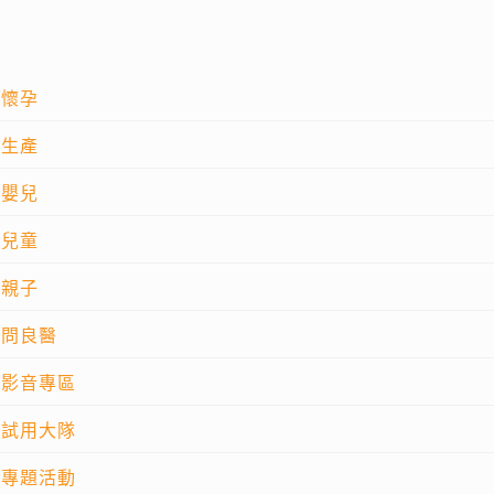
懷孕
生產
嬰兒
兒童
親子
問良醫
影音專區
試用大隊
專題活動