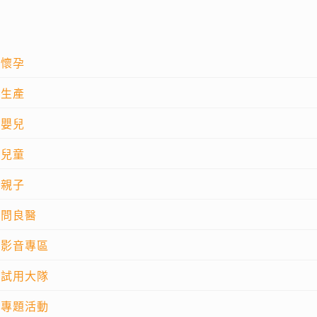
懷孕
生產
嬰兒
兒童
親子
問良醫
影音專區
試用大隊
專題活動