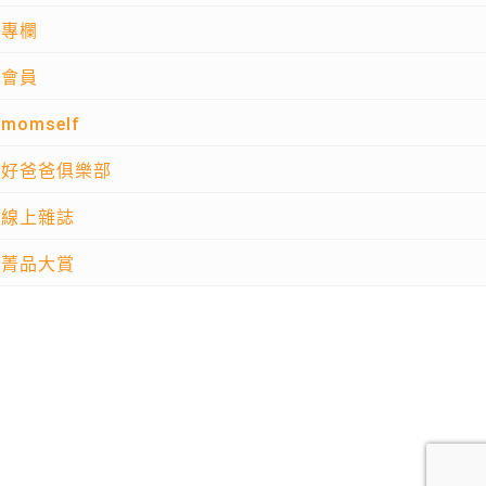
專欄
會員
momself
好爸爸俱樂部
線上雜誌
菁品大賞