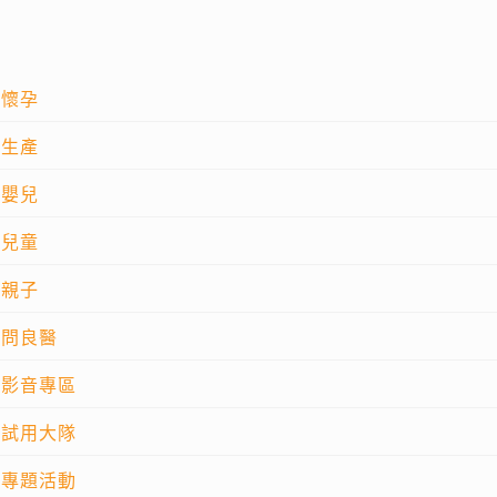
懷孕
生產
嬰兒
兒童
親子
問良醫
影音專區
試用大隊
專題活動