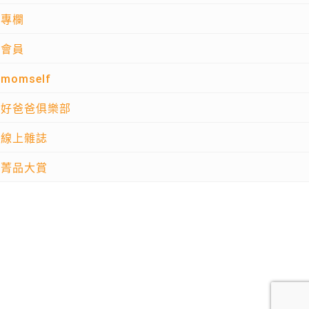
專欄
會員
momself
好爸爸俱樂部
線上雜誌
菁品大賞