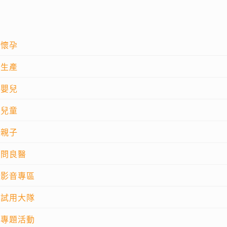
懷孕
生產
嬰兒
兒童
親子
問良醫
影音專區
試用大隊
專題活動