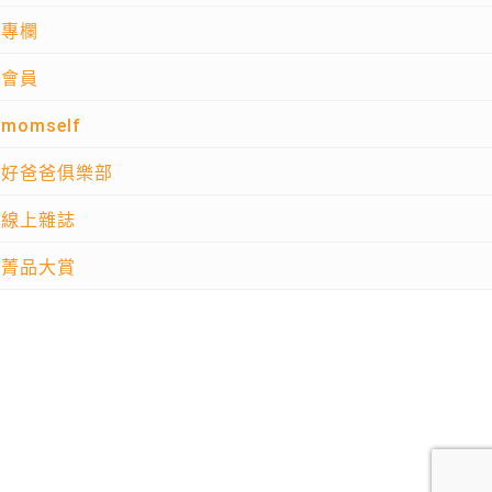
專欄
會員
momself
好爸爸俱樂部
線上雜誌
菁品大賞