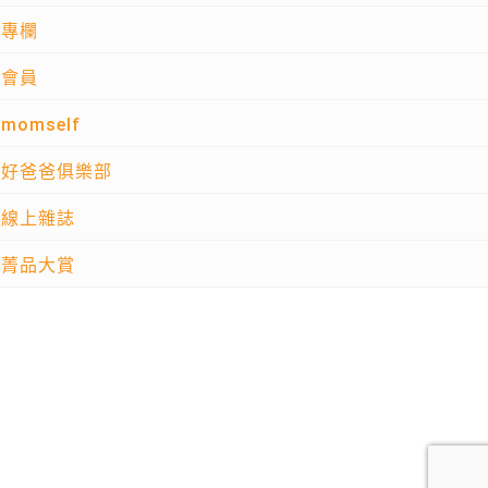
專欄
會員
momself
好爸爸俱樂部
線上雜誌
菁品大賞