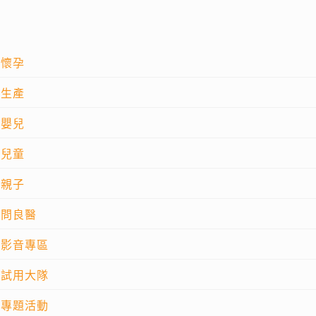
懷孕
生產
嬰兒
兒童
親子
問良醫
影音專區
試用大隊
專題活動