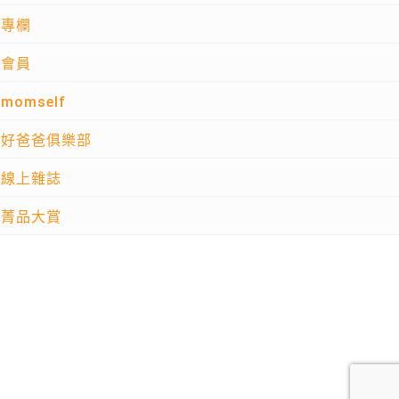
專欄
會員
momself
好爸爸俱樂部
線上雜誌
菁品大賞