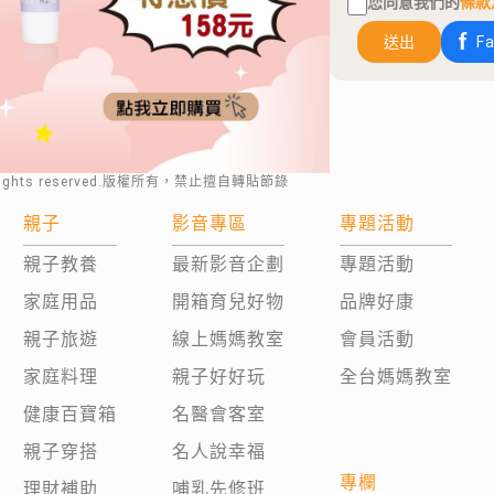
您同意我們的
條款
送出
F
rights reserved.版權所有，禁止擅自轉貼節錄
親子
影音專區
專題活動
親子教養
最新影音企劃
專題活動
家庭用品
開箱育兒好物
品牌好康
親子旅遊
線上媽媽教室
會員活動
家庭料理
親子好好玩
全台媽媽教室
健康百寶箱
名醫會客室
親子穿搭
名人說幸福
專欄
理財補助
哺乳先修班