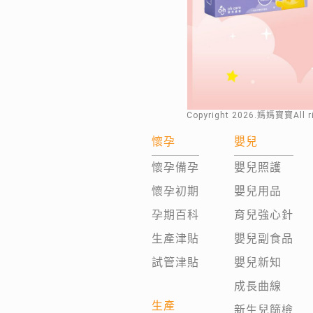
Copyright
2026
.媽媽寶寶All 
懷孕
嬰兒
懷孕備孕
嬰兒照護
懷孕初期
嬰兒用品
孕期百科
育兒強心針
生產津貼
嬰兒副食品
試管津貼
嬰兒新知
成長曲線
生產
新生兒篩檢