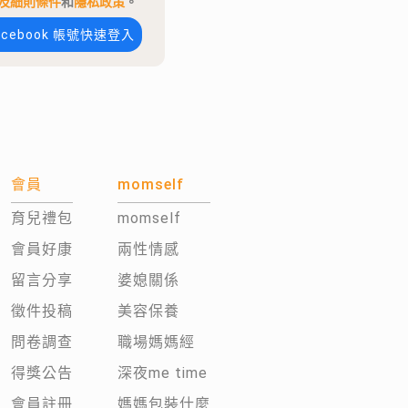
及細則條件
和
隱私政策
。
acebook 帳號快速登入
會員
momself
育兒禮包
momself
會員好康
兩性情感
留言分享
婆媳關係
徵件投稿
美容保養
問卷調查
職場媽媽經
得獎公告
深夜me time
會員註冊
媽媽包裝什麼