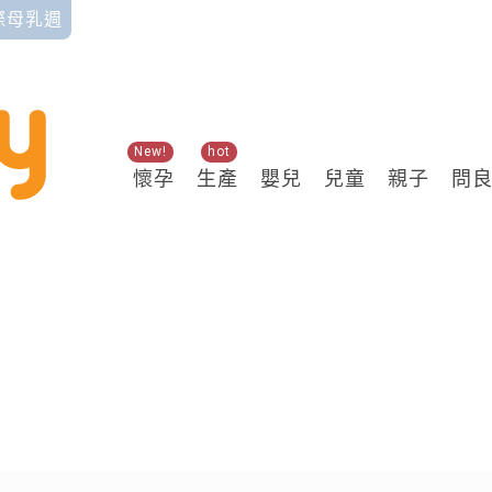
國際母乳週
New!
hot
懷孕
生產
嬰兒
兒童
親子
問
關鍵熱搜