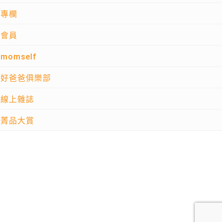
專欄
會員
momself
好爸爸俱樂部
線上雜誌
菁品大賞