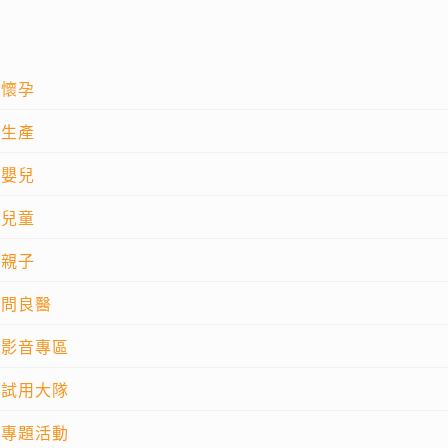
懷孕
生產
嬰兒
兒童
親子
問良醫
影音專區
試用大隊
專題活動