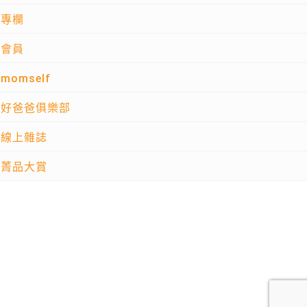
專欄
會員
momself
好爸爸俱樂部
線上雜誌
菁品大賞