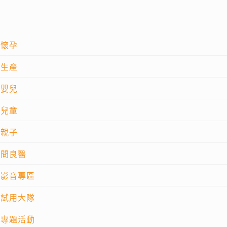
懷孕
生產
嬰兒
兒童
親子
問良醫
影音專區
試用大隊
專題活動