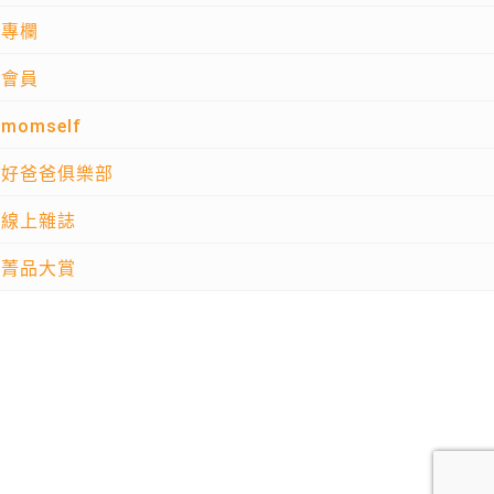
專欄
會員
momself
好爸爸俱樂部
線上雜誌
菁品大賞