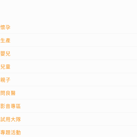
懷孕
生產
嬰兒
兒童
親子
問良醫
影音專區
試用大隊
專題活動